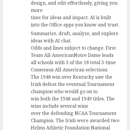
design, and edit effortlessly, giving you
more
time for ideas and impact. AI is built
into the Office apps you know and trust.
Summarize, draft, analyze, and explore
ideas with AI chat.
Odds and lines subject to change. First
Team All-AmericanNotre Dame leads
all schools with 3 of the 18 total 3-time
Consensus All-American selections.
The 1948 win over Kentucky saw the
Irish defeat the eventual Tournament
champion who would go on to
win both the 1948 and 1949 titles. The
wins include several wins
over the defending NCAA Tournament
Champion. The Irish were awarded two
Helms Athletic Foundation National