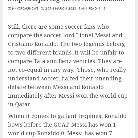
NKYEREMUNEWS
28TH MARCH 2023
1 MIN READ
5
Still, there are some soccer fans who
compare the soccer lord Lionel Messi and
Cristiano Ronaldo. The two legends belong
to two different brands. It will be unfair to
compare Tata and Benz vehicles. They are
not co-equal in any way. Those, who really
understand soccer, halted their unending
debate between Messi and Ronaldo
immediately after Messi won the world cup
in Qatar.
When it comes to gallant trophies, Ronaldo
bows before the GOAT. Messi has won 1
world cup Ronaldo 0, Messi has won 7