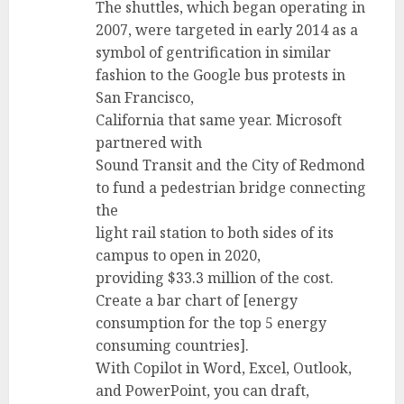
The shuttles, which began operating in
2007, were targeted in early 2014 as a
symbol of gentrification in similar
fashion to the Google bus protests in
San Francisco,
California that same year. Microsoft
partnered with
Sound Transit and the City of Redmond
to fund a pedestrian bridge connecting
the
light rail station to both sides of its
campus to open in 2020,
providing $33.3 million of the cost.
Create a bar chart of [energy
consumption for the top 5 energy
consuming countries].
With Copilot in Word, Excel, Outlook,
and PowerPoint, you can draft,