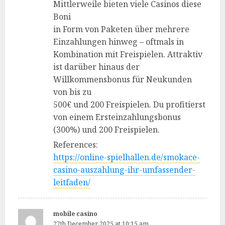
Mittlerweile bieten viele Casinos diese
Boni
in Form von Paketen über mehrere
Einzahlungen hinweg – oftmals in
Kombination mit Freispielen. Attraktiv
ist darüber hinaus der
Willkommensbonus für Neukunden
von bis zu
500€ und 200 Freispielen. Du profitierst
von einem Ersteinzahlungsbonus
(300%) und 200 Freispielen.
References:
https://online-spielhallen.de/smokace-
casino-auszahlung-ihr-umfassender-
leitfaden/
mobile casino
27th December 2025 at 10:15 am