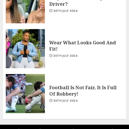
Driver?
20TH JULY 2026
Wear What Looks Good And
Fit!
20TH JULY 2026
Football Is Not Fair, It Is Full
Of Robbery!
20TH JULY 2026