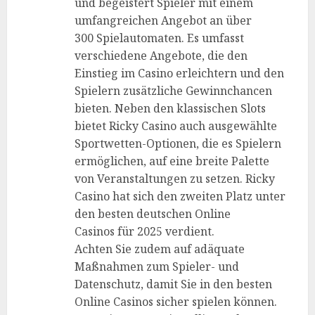
und begeistert Spieler mit einem
umfangreichen Angebot an über
300 Spielautomaten. Es umfasst
verschiedene Angebote, die den
Einstieg im Casino erleichtern und den
Spielern zusätzliche Gewinnchancen
bieten. Neben den klassischen Slots
bietet Ricky Casino auch ausgewählte
Sportwetten-Optionen, die es Spielern
ermöglichen, auf eine breite Palette
von Veranstaltungen zu setzen. Ricky
Casino hat sich den zweiten Platz unter
den besten deutschen Online
Casinos für 2025 verdient.
Achten Sie zudem auf adäquate
Maßnahmen zum Spieler- und
Datenschutz, damit Sie in den besten
Online Casinos sicher spielen können.