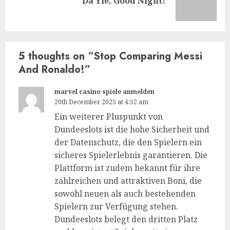
Da Yie, Good Night!
5 thoughts on “
Stop Comparing Messi
And Ronaldo!
”
marvel casino spiele anmelden
20th December 2025 at 4:52 am
Ein weiterer Pluspunkt von
Dundeeslots ist die hohe Sicherheit und
der Datenschutz, die den Spielern ein
sicheres Spielerlebnis garantieren. Die
Plattform ist zudem bekannt für ihre
zahlreichen und attraktiven Boni, die
sowohl neuen als auch bestehenden
Spielern zur Verfügung stehen.
Dundeeslots belegt den dritten Platz