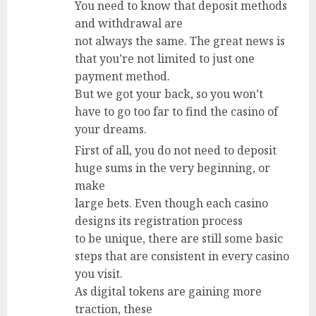
You need to know that deposit methods
and withdrawal are
not always the same. The great news is
that you’re not limited to just one
payment method.
But we got your back, so you won’t
have to go too far to find the casino of
your dreams.
First of all, you do not need to deposit
huge sums in the very beginning, or
make
large bets. Even though each casino
designs its registration process
to be unique, there are still some basic
steps that are consistent in every casino
you visit.
As digital tokens are gaining more
traction, these