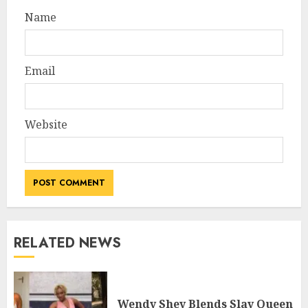
Name
Email
Website
RELATED NEWS
Wendy Shey Blends Slay Queen